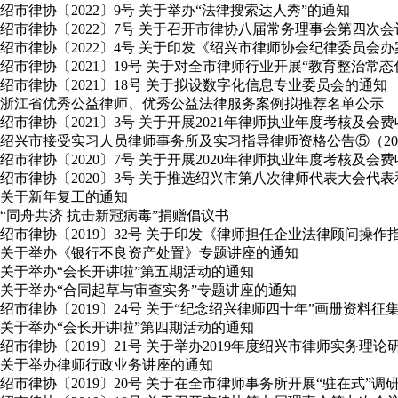
绍市律协〔2022〕9号 关于举办“法律搜索达人秀”的通知
绍市律协〔2022〕7号 关于召开市律协八届常务理事会第四次
绍市律协〔2022〕4号 关于印发《绍兴市律师协会纪律委员会
绍市律协〔2021〕19号 关于对全市律师行业开展“教育整治常
绍市律协〔2021〕18号 关于拟设数字化信息专业委员会的通知
浙江省优秀公益律师、优秀公益法律服务案例拟推荐名单公示
绍市律协〔2021〕3号 关于开展2021年律师执业年度考核及会
绍兴市接受实习人员律师事务所及实习指导律师资格公告⑤（2020年
绍市律协〔2020〕7号 关于开展2020年律师执业年度考核及会
绍市律协〔2020〕3号 关于推选绍兴市第八次律师代表大会
关于新年复工的通知
“同舟共济 抗击新冠病毒”捐赠倡议书
绍市律协〔2019〕32号 关于印发《律师担任企业法律顾问操作
关于举办《银行不良资产处置》专题讲座的通知
关于举办“会长开讲啦”第五期活动的通知
关于举办“合同起草与审查实务”专题讲座的通知
绍市律协〔2019〕24号 关于“纪念绍兴律师四十年”画册资料征
关于举办“会长开讲啦”第四期活动的通知
绍市律协〔2019〕21号 关于举办2019年度绍兴市律师实务理
关于举办律师行政业务讲座的通知
绍市律协〔2019〕20号 关于在全市律师事务所开展“驻在式”