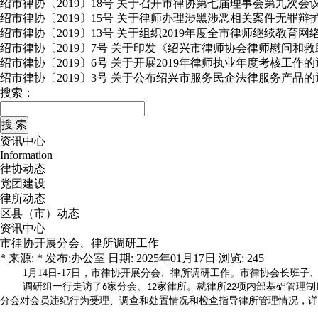
绍市律协〔2019〕18号 关于召开市律协第七届理事会第九次会
绍市律协〔2019〕15号 关于律师办理涉黑涉恶相关案件无罪
绍市律协〔2019〕13号 关于组织2019年度全市律师继续教育
绍市律协〔2019〕7号 关于印发《绍兴市律师协会律师慰问和
绍市律协〔2019〕6号 关于开展2019年律师执业年度考核工作
绍市律协〔2019〕3号 关于公布绍兴市服务民企法律服务产品的
搜索：
资讯中心
Information
律协动态
党团建设
律所动态
区县（市）动态
资讯中心
市律协开展分会、律所调研工作
* 来源: * 发布:办公室 日期: 2025年01月17日 浏览: 245
1
月
14
日
-17
日，市律协开展分会、律所调研工作。市律协会长班子
调研组一行走访了
家分会、
家律所。就律所
项内部基础管理制
6
12
22
分会对会员违纪行为受理、调查和处置情况和检查指导律所管理情况，详