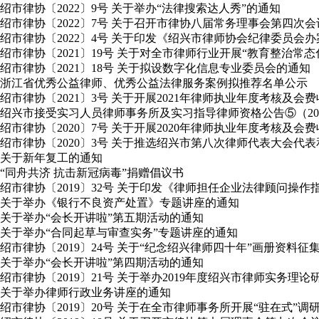
绍市律协〔2022〕9号 关于举办“法律搜索达人秀”的通知
绍市律协〔2022〕7号 关于召开市律协八届常务理事会第四次
绍市律协〔2022〕4号 关于印发《绍兴市律师协会纪律委员会
绍市律协〔2021〕19号 关于对全市律师行业开展“教育整治常
绍市律协〔2021〕18号 关于拟设数字化信息专业委员会的通知
浙江省优秀公益律师、优秀公益法律服务案例拟推荐名单公示
绍市律协〔2021〕3号 关于开展2021年律师执业年度考核及会
绍兴市接受实习人员律师事务所及实习指导律师资格公告⑤（2020年
绍市律协〔2020〕7号 关于开展2020年律师执业年度考核及会
绍市律协〔2020〕3号 关于推选绍兴市第八次律师代表大会
关于新年复工的通知
“同舟共济 抗击新冠病毒”捐赠倡议书
绍市律协〔2019〕32号 关于印发《律师担任企业法律顾问操作
关于举办《银行不良资产处置》专题讲座的通知
关于举办“会长开讲啦”第五期活动的通知
关于举办“合同起草与审查实务”专题讲座的通知
绍市律协〔2019〕24号 关于“纪念绍兴律师四十年”画册资料征
关于举办“会长开讲啦”第四期活动的通知
绍市律协〔2019〕21号 关于举办2019年度绍兴市律师实务理
关于举办律师行政业务讲座的通知
绍市律协〔2019〕20号 关于在全市律师事务所开展“驻在式”