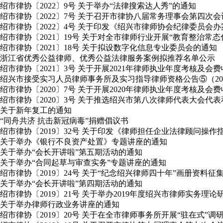
绍市律协〔2022〕9号 关于举办“法律搜索达人秀”的通知
绍市律协〔2022〕7号 关于召开市律协八届常务理事会第四次
绍市律协〔2022〕4号 关于印发《绍兴市律师协会纪律委员会
绍市律协〔2021〕19号 关于对全市律师行业开展“教育整治常
绍市律协〔2021〕18号 关于拟设数字化信息专业委员会的通知
浙江省优秀公益律师、优秀公益法律服务案例拟推荐名单公示
绍市律协〔2021〕3号 关于开展2021年律师执业年度考核及会
绍兴市接受实习人员律师事务所及实习指导律师资格公告⑤（2020年
绍市律协〔2020〕7号 关于开展2020年律师执业年度考核及会
绍市律协〔2020〕3号 关于推选绍兴市第八次律师代表大会
关于新年复工的通知
“同舟共济 抗击新冠病毒”捐赠倡议书
绍市律协〔2019〕32号 关于印发《律师担任企业法律顾问操作
关于举办《银行不良资产处置》专题讲座的通知
关于举办“会长开讲啦”第五期活动的通知
关于举办“合同起草与审查实务”专题讲座的通知
绍市律协〔2019〕24号 关于“纪念绍兴律师四十年”画册资料征
关于举办“会长开讲啦”第四期活动的通知
绍市律协〔2019〕21号 关于举办2019年度绍兴市律师实务理
关于举办律师行政业务讲座的通知
绍市律协〔2019〕20号 关于在全市律师事务所开展“驻在式”