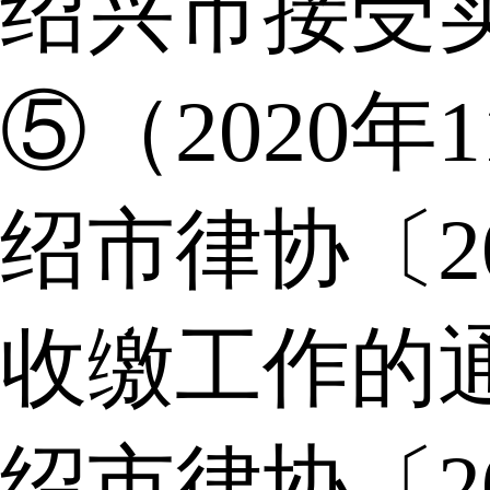
绍兴市接受
⑤（2020年
绍市律协〔2
收缴工作的
绍市律协〔2