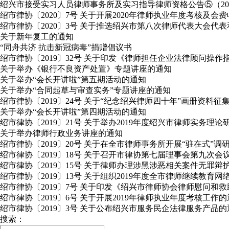
绍兴市接受实习人员律师事务所及实习指导律师资格公告⑤（2020年
绍市律协〔2020〕7号 关于开展2020年律师执业年度考核及会
绍市律协〔2020〕3号 关于推选绍兴市第八次律师代表大会
关于新年复工的通知
“同舟共济 抗击新冠病毒”捐赠倡议书
绍市律协〔2019〕32号 关于印发《律师担任企业法律顾问操作
关于举办《银行不良资产处置》专题讲座的通知
关于举办“会长开讲啦”第五期活动的通知
关于举办“合同起草与审查实务”专题讲座的通知
绍市律协〔2019〕24号 关于“纪念绍兴律师四十年”画册资料征
关于举办“会长开讲啦”第四期活动的通知
绍市律协〔2019〕21号 关于举办2019年度绍兴市律师实务理
关于举办律师行政业务讲座的通知
绍市律协〔2019〕20号 关于在全市律师事务所开展“驻在式”
绍市律协〔2019〕18号 关于召开市律协第七届理事会第九次会
绍市律协〔2019〕15号 关于律师办理涉黑涉恶相关案件无罪
绍市律协〔2019〕13号 关于组织2019年度全市律师继续教育
绍市律协〔2019〕7号 关于印发《绍兴市律师协会律师慰问和
绍市律协〔2019〕6号 关于开展2019年律师执业年度考核工作
绍市律协〔2019〕3号 关于公布绍兴市服务民企法律服务产品的
搜索：