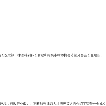
副局长倪宗禄、律管科副科长俞敏和绍兴市律师协会诸暨分会会长金顺新、
业环境，行政行业聚力、不断加强律师人才培养等方面介绍了诸暨分会成立