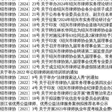
绍市律协〔2024〕23号 关于举办2024年绍兴市律师实务理论
绍市律协〔2024〕22号 关于任命绍兴市律师协会各分会班子成
绍市律协〔2024〕21号 关于公布各专业委员会主任、副主任名
绍市律协〔2024〕19号 关于征集“2024年绍兴市实务理论研讨
绍市律协〔2024〕18号 关于印发《绍兴市律师协会道德与纪
绍市律协〔2024〕17号 关于聘任林长华同志为绍兴市律师协会
绍市律协〔2024〕16号 关于对施泓泽等63位同志及2家律所给
绍市律协〔2024〕15号 关于印发《绍兴市律师协会第九届理
绍市律协〔2024〕14号 关于召开市律协九届常务理事会第二
绍市律协〔2024〕13号 关于绍兴市律师协会聘请第二届监督员
绍市律协〔2024〕11号 关于绍兴市律师协会第九届理事会
绍市律协〔2024〕10号 关于对市律协第八届理事会优秀专业
绍市律协〔2023〕12号 关于成立绍兴市律师证券虚假陈述类
关于举办 2022 年公职律师岗前培训班的通知
绍市律协〔2022〕9号 关于举办“法律搜索达人秀”的通知
绍市律协〔2022〕7号 关于召开市律协八届常务理事会第四次
绍市律协〔2022〕4号 关于印发《绍兴市律师协会纪律委员会
绍市律协〔2021〕19号 关于对全市律师行业开展“教育整治常
绍市律协〔2021〕18号 关于拟设数字化信息专业委员会的通知
浙江省优秀公益律师、优秀公益法律服务案例拟推荐名单公示
绍市律协〔2021〕3号 关于开展2021年律师执业年度考核及会