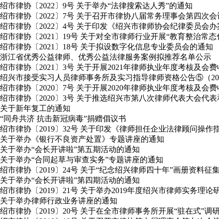
绍市律协〔2022〕9号 关于举办“法律搜索达人秀”的通知
绍市律协〔2022〕7号 关于召开市律协八届常务理事会第四次
绍市律协〔2022〕4号 关于印发《绍兴市律师协会纪律委员会
绍市律协〔2021〕19号 关于对全市律师行业开展“教育整治常
绍市律协〔2021〕18号 关于拟设数字化信息专业委员会的通知
浙江省优秀公益律师、优秀公益法律服务案例拟推荐名单公示
绍市律协〔2021〕3号 关于开展2021年律师执业年度考核及会
绍兴市接受实习人员律师事务所及实习指导律师资格公告⑤（2020年
绍市律协〔2020〕7号 关于开展2020年律师执业年度考核及会
绍市律协〔2020〕3号 关于推选绍兴市第八次律师代表大会
关于新年复工的通知
“同舟共济 抗击新冠病毒”捐赠倡议书
绍市律协〔2019〕32号 关于印发《律师担任企业法律顾问操作
关于举办《银行不良资产处置》专题讲座的通知
关于举办“会长开讲啦”第五期活动的通知
关于举办“合同起草与审查实务”专题讲座的通知
绍市律协〔2019〕24号 关于“纪念绍兴律师四十年”画册资料征
关于举办“会长开讲啦”第四期活动的通知
绍市律协〔2019〕21号 关于举办2019年度绍兴市律师实务理
关于举办律师行政业务讲座的通知
绍市律协〔2019〕20号 关于在全市律师事务所开展“驻在式”