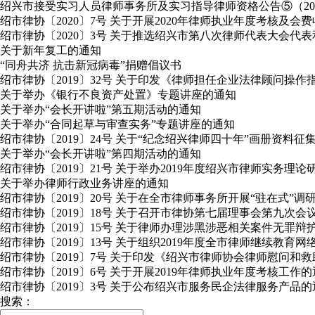
绍兴市接受实习人员律师事务所及实习指导律师资格公告⑤（2020年
绍市律协〔2020〕7号 关于开展2020年律师执业年度考核及会
绍市律协〔2020〕3号 关于推选绍兴市第八次律师代表大会
关于新年复工的通知
“同舟共济 抗击新冠病毒”捐赠倡议书
绍市律协〔2019〕32号 关于印发《律师担任企业法律顾问操作
关于举办《银行不良资产处置》专题讲座的通知
关于举办“会长开讲啦”第五期活动的通知
关于举办“合同起草与审查实务”专题讲座的通知
绍市律协〔2019〕24号 关于“纪念绍兴律师四十年”画册资料征
关于举办“会长开讲啦”第四期活动的通知
绍市律协〔2019〕21号 关于举办2019年度绍兴市律师实务理
关于举办律师行政业务讲座的通知
绍市律协〔2019〕20号 关于在全市律师事务所开展“驻在式”
绍市律协〔2019〕18号 关于召开市律协第七届理事会第九次会
绍市律协〔2019〕15号 关于律师办理涉黑涉恶相关案件无罪
绍市律协〔2019〕13号 关于组织2019年度全市律师继续教育
绍市律协〔2019〕7号 关于印发《绍兴市律师协会律师慰问和
绍市律协〔2019〕6号 关于开展2019年律师执业年度考核工作
绍市律协〔2019〕3号 关于公布绍兴市服务民企法律服务产品的
搜索：