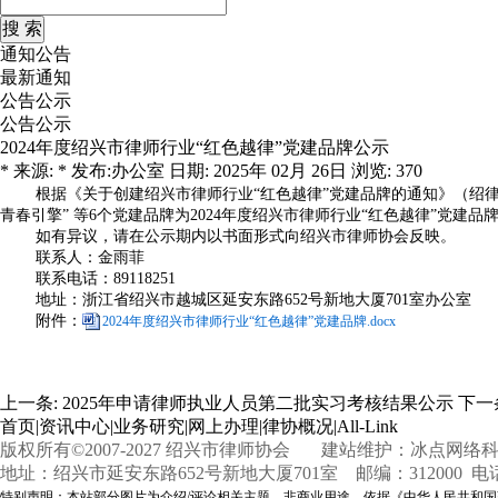
通知公告
最新通知
公告公示
公告公示
2024年度绍兴市律师行业“红色越律”党建品牌公示
* 来源: * 发布:办公室 日期: 2025年 02月 26日 浏览: 370
根据《关于创建绍兴市律师行业“红色越律”党建品牌的通知》（绍律党
青春引擎” 等6个党建品牌为2024年度绍兴市律师行业“红色越律”党建品牌
如有异议，请在公示期内以书面形式向绍兴市律师协会反映。
联系人：金雨菲
联系电话：89118251
地址：浙江省绍兴市越城区延安东路652号新地大厦701室办公室
附件：
2024年度绍兴市律师行业“红色越律”党建品牌.docx
上一条:
2025年申请律师执业人员第二批实习考核结果公示
下一
首页
|
资讯中心
|
业务研究
|
网上办理
|
律协概况
|
All-Link
版权所有©2007-2027 绍兴市律师协会 建站维护：冰点网络科技丨
地址：绍兴市延安东路652号新地大厦701室 邮编：312000 电话：057
特别声明：本站部分图片为介绍
/
评论相关主题，非商业用途，依据《中华人民共和国