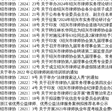
绍市律协〔2024〕23号 关于举办2024年绍兴市律师实务理论
绍市律协〔2024〕22号 关于任命绍兴市律师协会各分会班子成
绍市律协〔2024〕21号 关于公布各专业委员会主任、副主任名
绍市律协〔2024〕19号 关于征集“2024年绍兴市实务理论研讨
绍市律协〔2024〕18号 关于印发《绍兴市律师协会道德与纪
绍市律协〔2024〕17号 关于聘任林长华同志为绍兴市律师协会
绍市律协〔2024〕16号 关于对施泓泽等63位同志及2家律所给
绍市律协〔2024〕15号 关于印发《绍兴市律师协会第九届理
绍市律协〔2024〕14号 关于召开市律协九届常务理事会第二
绍市律协〔2024〕13号 关于绍兴市律师协会聘请第二届监督员
绍市律协〔2024〕11号 关于绍兴市律师协会第九届理事会
绍市律协〔2024〕10号 关于对市律协第八届理事会优秀专业
绍市律协〔2023〕12号 关于成立绍兴市律师证券虚假陈述类
关于举办 2022 年公职律师岗前培训班的通知
绍市律协〔2022〕9号 关于举办“法律搜索达人秀”的通知
绍市律协〔2022〕7号 关于召开市律协八届常务理事会第四次
绍市律协〔2022〕4号 关于印发《绍兴市律师协会纪律委员会
绍市律协〔2021〕19号 关于对全市律师行业开展“教育整治常
绍市律协〔2021〕18号 关于拟设数字化信息专业委员会的通知
浙江省优秀公益律师、优秀公益法律服务案例拟推荐名单公示
绍市律协〔2021〕3号 关于开展2021年律师执业年度考核及会