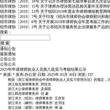
绍市律协〔2019〕18号 关于召开市律协第七届理事会第九次会
绍市律协〔2019〕15号 关于律师办理涉黑涉恶相关案件无罪
绍市律协〔2019〕13号 关于组织2019年度全市律师继续教育
绍市律协〔2019〕7号 关于印发《绍兴市律师协会律师慰问和
绍市律协〔2019〕6号 关于开展2019年律师执业年度考核工作
绍市律协〔2019〕3号 关于公布绍兴市服务民企法律服务产品的
搜索：
通知公告
最新通知
公告公示
公告公示
2025年申请律师执业人员第八批实习考核结果公示
* 来源: * 发布:办公室 日期: 2025年 05月 30日 浏览: 337
根据《浙江省律师协会申请律师执业人员实习管理办法》的规定，2
浙江靖光律师事务所 郭玟含
浙江大公律师事务所 吴调英
浙江舜杰律师事务所 任
豪
浙江泽大（绍兴）律师事务所 王亦安
浙江泽大（嵊州）律师事务所 史书佳
浙江法校（诸暨）律师事务所 傅
涵