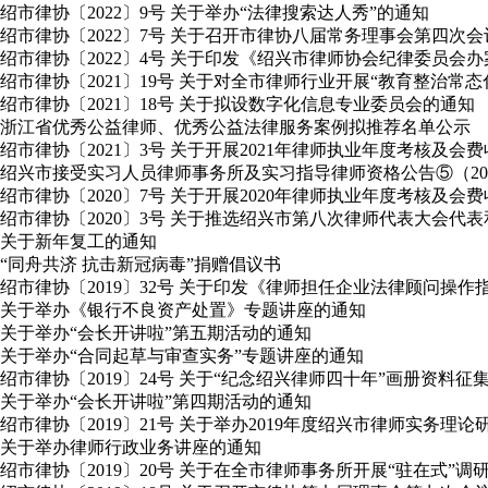
绍市律协〔2022〕9号 关于举办“法律搜索达人秀”的通知
绍市律协〔2022〕7号 关于召开市律协八届常务理事会第四次
绍市律协〔2022〕4号 关于印发《绍兴市律师协会纪律委员会
绍市律协〔2021〕19号 关于对全市律师行业开展“教育整治常
绍市律协〔2021〕18号 关于拟设数字化信息专业委员会的通知
浙江省优秀公益律师、优秀公益法律服务案例拟推荐名单公示
绍市律协〔2021〕3号 关于开展2021年律师执业年度考核及会
绍兴市接受实习人员律师事务所及实习指导律师资格公告⑤（2020年
绍市律协〔2020〕7号 关于开展2020年律师执业年度考核及会
绍市律协〔2020〕3号 关于推选绍兴市第八次律师代表大会
关于新年复工的通知
“同舟共济 抗击新冠病毒”捐赠倡议书
绍市律协〔2019〕32号 关于印发《律师担任企业法律顾问操作
关于举办《银行不良资产处置》专题讲座的通知
关于举办“会长开讲啦”第五期活动的通知
关于举办“合同起草与审查实务”专题讲座的通知
绍市律协〔2019〕24号 关于“纪念绍兴律师四十年”画册资料征
关于举办“会长开讲啦”第四期活动的通知
绍市律协〔2019〕21号 关于举办2019年度绍兴市律师实务理
关于举办律师行政业务讲座的通知
绍市律协〔2019〕20号 关于在全市律师事务所开展“驻在式”