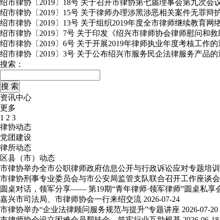
绍市律协〔2019〕18号 关于召开市律协第七届理事会第九次会
绍市律协〔2019〕15号 关于律师办理涉黑涉恶相关案件无罪
绍市律协〔2019〕13号 关于组织2019年度全市律师继续教育
绍市律协〔2019〕7号 关于印发《绍兴市律师协会律师慰问和
绍市律协〔2019〕6号 关于开展2019年律师执业年度考核工作
绍市律协〔2019〕3号 关于公布绍兴市服务民企法律服务产品的
搜索：
资讯中心
更多
1
2
3
律协动态
党团建设
律所动态
区县（市）动态
市律协举办全市公职律师政府信息公开与行政诉讼应对专题培训
市律协刑事专业委员会与市公安局监管支队联合召开工作座谈会
圆桌对话，领军分享—— 第19期“青年律师·领军律师”圆桌私享
嘉兴市司法局、市律师协会一行来绍交流
2026-07-24
市律协举办“企业法律顾问服务规范与提升”专题讲座
2026-07-20
市律师协会设立困难会员帮扶金，筑牢行业互助根基
2026-06-18