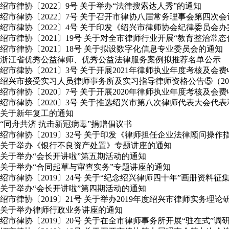
绍市律协〔2022〕9号 关于举办“法律搜索达人秀”的通知
绍市律协〔2022〕7号 关于召开市律协八届常务理事会第四次
绍市律协〔2022〕4号 关于印发《绍兴市律师协会纪律委员会
绍市律协〔2021〕19号 关于对全市律师行业开展“教育整治常
绍市律协〔2021〕18号 关于拟设数字化信息专业委员会的通知
浙江省优秀公益律师、优秀公益法律服务案例拟推荐名单公示
绍市律协〔2021〕3号 关于开展2021年律师执业年度考核及会
绍兴市接受实习人员律师事务所及实习指导律师资格公告⑤（2020年
绍市律协〔2020〕7号 关于开展2020年律师执业年度考核及会
绍市律协〔2020〕3号 关于推选绍兴市第八次律师代表大会
关于新年复工的通知
“同舟共济 抗击新冠病毒”捐赠倡议书
绍市律协〔2019〕32号 关于印发《律师担任企业法律顾问操作
关于举办《银行不良资产处置》专题讲座的通知
关于举办“会长开讲啦”第五期活动的通知
关于举办“合同起草与审查实务”专题讲座的通知
绍市律协〔2019〕24号 关于“纪念绍兴律师四十年”画册资料征
关于举办“会长开讲啦”第四期活动的通知
绍市律协〔2019〕21号 关于举办2019年度绍兴市律师实务理
关于举办律师行政业务讲座的通知
绍市律协〔2019〕20号 关于在全市律师事务所开展“驻在式”