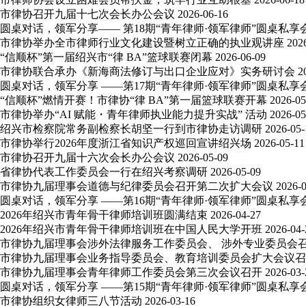
市律协召开九届十七次会长办公会议
2026-06-16
圆桌对话，领军分享—— 第18期“青年律师·领军律师”圆桌私享
市律协举办全市律师行业文化建设暨树立正确的执业观讲座
202
“信顺杯”第一届绍兴市“律 BA”篮球联赛闭幕
2026-06-09
市律协联合承办《新海商法修订与出口企业应对》实务研讨会
2
圆桌对话，领军分享 ——第17期“青年律师·领军律师”圆桌私享
“信顺杯”燃情开赛！市律协“律 BA”第一届篮球联赛开幕
2026-05
市律协举办“AI 赋能・青年律师执业能力提升实战” 活动
2026-05
绍兴市检察院常务副检察长胡坚一行到市律协走访调研
2026-05-
市律协举行2026年度浙江省知识产权巡回宣讲绍兴场
2026-05-11
市律协召开九届十六次会长办公会议
2026-05-09
省律协代表工作委员会一行在绍兴考察调研
2026-05-09
市律协九届理事会道德与纪律委员会召开第二次扩大会议
2026-
圆桌对话，领军分享 ——第16期“青年律师·领军律师”圆桌私享
2026年绍兴市青年骨干律师培训班圆满结束
2026-04-27
2026年绍兴市青年骨干律师培训班在中国人民大学开班
2026-04-
市律协九届理事会涉外法律服务工作委员会、 涉外专业委员会
市律协九届理事会业务指导委员会、教育培训委员会扩大会议召
市律协九届理事会青年律师工作委员会第三次会议召开
2026-03-
圆桌对话，领军分享 ——第15期“青年律师·领军律师”圆桌私享
市律协组织女律师三八节活动
2026-03-16