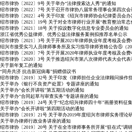
绍市律协〔2022〕9号 关于举办“法律搜索达人秀”的通知
绍市律协〔2022〕7号 关于召开市律协八届常务理事会第四次
绍市律协〔2022〕4号 关于印发《绍兴市律师协会纪律委员会
绍市律协〔2021〕19号 关于对全市律师行业开展“教育整治常
绍市律协〔2021〕18号 关于拟设数字化信息专业委员会的通知
浙江省优秀公益律师、优秀公益法律服务案例拟推荐名单公示
绍市律协〔2021〕3号 关于开展2021年律师执业年度考核及会
绍兴市接受实习人员律师事务所及实习指导律师资格公告⑤（2020年
绍市律协〔2020〕7号 关于开展2020年律师执业年度考核及会
绍市律协〔2020〕3号 关于推选绍兴市第八次律师代表大会
关于新年复工的通知
“同舟共济 抗击新冠病毒”捐赠倡议书
绍市律协〔2019〕32号 关于印发《律师担任企业法律顾问操作
关于举办《银行不良资产处置》专题讲座的通知
关于举办“会长开讲啦”第五期活动的通知
关于举办“合同起草与审查实务”专题讲座的通知
绍市律协〔2019〕24号 关于“纪念绍兴律师四十年”画册资料征
关于举办“会长开讲啦”第四期活动的通知
绍市律协〔2019〕21号 关于举办2019年度绍兴市律师实务理
关于举办律师行政业务讲座的通知
绍市律协〔2019〕20号 关于在全市律师事务所开展“驻在式”