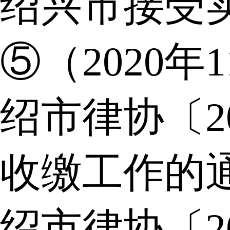
绍兴市接受
⑤（2020年
绍市律协〔2
收缴工作的
绍市律协〔2