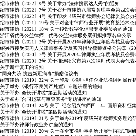
绍市律协〔2022〕9号 关于举办“法律搜索达人秀”的通知
绍市律协〔2022〕7号 关于召开市律协八届常务理事会第四次
绍市律协〔2022〕4号 关于印发《绍兴市律师协会纪律委员会
绍市律协〔2021〕19号 关于对全市律师行业开展“教育整治常
绍市律协〔2021〕18号 关于拟设数字化信息专业委员会的通知
浙江省优秀公益律师、优秀公益法律服务案例拟推荐名单公示
绍市律协〔2021〕3号 关于开展2021年律师执业年度考核及会
绍兴市接受实习人员律师事务所及实习指导律师资格公告⑤（2020年
绍市律协〔2020〕7号 关于开展2020年律师执业年度考核及会
绍市律协〔2020〕3号 关于推选绍兴市第八次律师代表大会
关于新年复工的通知
“同舟共济 抗击新冠病毒”捐赠倡议书
绍市律协〔2019〕32号 关于印发《律师担任企业法律顾问操作
关于举办《银行不良资产处置》专题讲座的通知
关于举办“会长开讲啦”第五期活动的通知
关于举办“合同起草与审查实务”专题讲座的通知
绍市律协〔2019〕24号 关于“纪念绍兴律师四十年”画册资料征
关于举办“会长开讲啦”第四期活动的通知
绍市律协〔2019〕21号 关于举办2019年度绍兴市律师实务理
关于举办律师行政业务讲座的通知
绍市律协〔2019〕20号 关于在全市律师事务所开展“驻在式”