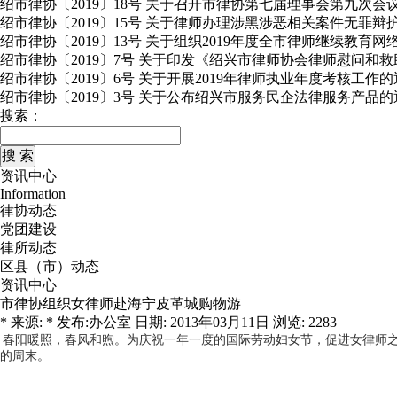
绍市律协〔2019〕18号 关于召开市律协第七届理事会第九次会
绍市律协〔2019〕15号 关于律师办理涉黑涉恶相关案件无罪
绍市律协〔2019〕13号 关于组织2019年度全市律师继续教育
绍市律协〔2019〕7号 关于印发《绍兴市律师协会律师慰问和
绍市律协〔2019〕6号 关于开展2019年律师执业年度考核工作
绍市律协〔2019〕3号 关于公布绍兴市服务民企法律服务产品的
搜索：
资讯中心
Information
律协动态
党团建设
律所动态
区县（市）动态
资讯中心
市律协组织女律师赴海宁皮革城购物游
* 来源: * 发布:办公室 日期: 2013年03月11日 浏览: 2283
春阳暖照，春风和煦。为庆祝一年一度的国际劳动妇女节，促进女律师之
的周末。