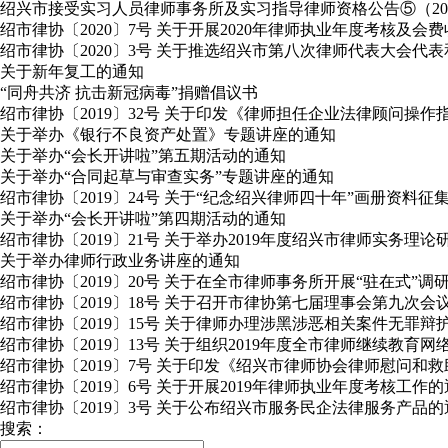
绍兴市接受实习人员律师事务所及实习指导律师资格公告⑤（2020年
绍市律协〔2020〕7号 关于开展2020年律师执业年度考核及会
绍市律协〔2020〕3号 关于推选绍兴市第八次律师代表大会
关于新年复工的通知
“同舟共济 抗击新冠病毒”捐赠倡议书
绍市律协〔2019〕32号 关于印发《律师担任企业法律顾问操作
关于举办《银行不良资产处置》专题讲座的通知
关于举办“会长开讲啦”第五期活动的通知
关于举办“合同起草与审查实务”专题讲座的通知
绍市律协〔2019〕24号 关于“纪念绍兴律师四十年”画册资料征
关于举办“会长开讲啦”第四期活动的通知
绍市律协〔2019〕21号 关于举办2019年度绍兴市律师实务理
关于举办律师行政业务讲座的通知
绍市律协〔2019〕20号 关于在全市律师事务所开展“驻在式”
绍市律协〔2019〕18号 关于召开市律协第七届理事会第九次会
绍市律协〔2019〕15号 关于律师办理涉黑涉恶相关案件无罪
绍市律协〔2019〕13号 关于组织2019年度全市律师继续教育
绍市律协〔2019〕7号 关于印发《绍兴市律师协会律师慰问和
绍市律协〔2019〕6号 关于开展2019年律师执业年度考核工作
绍市律协〔2019〕3号 关于公布绍兴市服务民企法律服务产品的
搜索：