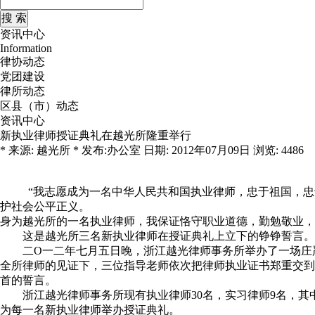
资讯中心
Information
律协动态
党团建设
律所动态
区县（市）动态
资讯中心
新执业律师授证典礼在越光所隆重举行
* 来源: 越光所 * 发布:办公室 日期: 2012年07月09日 浏览: 4486
“我志愿成为一名中华人民共和国执业律师，忠于祖国，
护社会公平正义。
身为越光所的一名执业律师，我保证恪守职业道德，勤勉敬业，
这是越光所三名新执业律师在授证典礼上立下的铮铮誓言
二O一二年七月五日晚，浙江越光律师事务所举办了一场庄
全所律师的见证下，三位指导老师依次把律师执业证书郑重交到
首的誓言。
浙江越光律师事务所现有执业律师30名，实习律师9名，
为每一名新执业律师举办授证典礼。