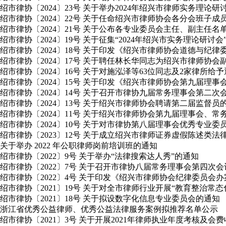
绍市律协〔2024〕23号 关于举办2024年绍兴市律师实务理论
绍市律协〔2024〕22号 关于任命绍兴市律师协会各分会班子成
绍市律协〔2024〕21号 关于公布各专业委员会主任、副主任名
绍市律协〔2024〕19号 关于征集“2024年绍兴市实务理论研讨
绍市律协〔2024〕18号 关于印发《绍兴市律师协会道德与纪
绍市律协〔2024〕17号 关于聘任林长华同志为绍兴市律师协会
绍市律协〔2024〕16号 关于对施泓泽等63位同志及2家律所给
绍市律协〔2024〕15号 关于印发《绍兴市律师协会第九届理
绍市律协〔2024〕14号 关于召开市律协九届常务理事会第二
绍市律协〔2024〕13号 关于绍兴市律师协会聘请第二届监督员
绍市律协〔2024〕11号 关于绍兴市律师协会第九届理事会
绍市律协〔2024〕10号 关于对市律协第八届理事会优秀专业
绍市律协〔2023〕12号 关于成立绍兴市律师证券虚假陈述类
关于举办 2022 年公职律师岗前培训班的通知
绍市律协〔2022〕9号 关于举办“法律搜索达人秀”的通知
绍市律协〔2022〕7号 关于召开市律协八届常务理事会第四次
绍市律协〔2022〕4号 关于印发《绍兴市律师协会纪律委员会
绍市律协〔2021〕19号 关于对全市律师行业开展“教育整治常
绍市律协〔2021〕18号 关于拟设数字化信息专业委员会的通知
浙江省优秀公益律师、优秀公益法律服务案例拟推荐名单公示
绍市律协〔2021〕3号 关于开展2021年律师执业年度考核及会